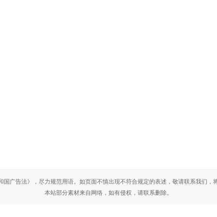
心
联系我们
联系人：殷福林
联系电话：1396
联系人：殷剑楠
联系电话：1516
固定电话：0537-2257666
传真：0537-25
邮箱：liwoyjn@163.com
地址：济宁市
和国广告法》，尽力规范用语。如页面不慎出现不符合规定的表述，敬请联系我们，
北京
吉林
山东
浙江
福建
广西
本站部分素材来自网络，如有侵权，请联系删除。