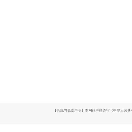
导航栏目
产品中
公司简介
产品展示
液压马达
新闻资讯
厂房厂景
液压转向器
荣誉资质
行业新闻
液压绞车
在线留言
联系我们
液压制动器
【合规与免责声明】本网站严格遵守《中华人民共