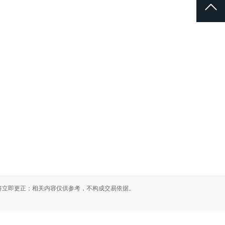
4921111
6373779
71818
高新区山博路45号兴达产业园
将立即更正；相关内容仅供参考，不构成交易依据。