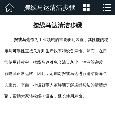



摆线马达清洁步骤
网站首页

公司简介
摆线马达清洁步骤
产品展示
摆线马达
作为工业领域的重要驱动装置，其性能的稳
新闻资讯
定与可靠性直接关系到生产效率和设备寿命。然而，在日
厂房厂景
常使用过程中，摆线马达难免会沾染灰尘、油污等杂质，
荣誉资质
影响其正常运转。因此，定期对摆线马达进行清洁保养至
行业新闻
关重要。下面，小编就带大家详细了解摆线马达的清洁步
骤，帮助大家轻松维护设备，延长使用寿命。
在线留言
联系我们