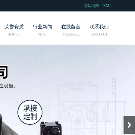
网站地图
|
XML
荣誉资质
行业新闻
在线留言
联系我们
Next