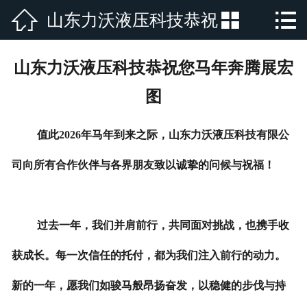



山东力沃液压科技恭祝
网站首页

公司简介
您马年奔腾展宏图
山东力沃液压科技恭祝您马年奔腾展宏
产品展示
图
新闻资讯
值此2026年马年到来之际，山东力沃液压科技有限公
厂房厂景
司向所有合作伙伴与各界朋友致以诚挚的问候与祝福！
荣誉资质
过去一年，我们并肩前行，共同面对挑战，也携手收
行业新闻
获成长。每一次信任的托付，都为我们注入前行的动力。
在线留言
新的一年，愿我们如骏马般昂扬奋发，以稳健的步伐与持
联系我们